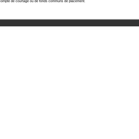
otre compte de courtage ou de fonds communs de placement.