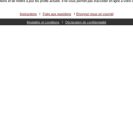
ptions et de mettre à jour les profils actuels. Il ne vous permet pas d'accéder en ligne à v
Instructions
l
Foire aux questions
l
Envoyez-nous un courriel
Modalités et conditions
l
Déclaration de confidentialité