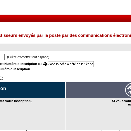
stisseurs envoyés par la poste par des communications électron
(Prière d'omettre tout espace)
ette
Numéro d'inscription
ou
.
uméro d'inscription
.
E:
ion
vez votre inscription,
Si vous voul
e